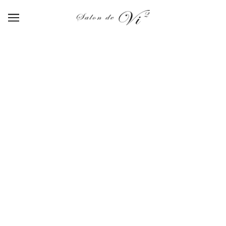
【07】sweet pink