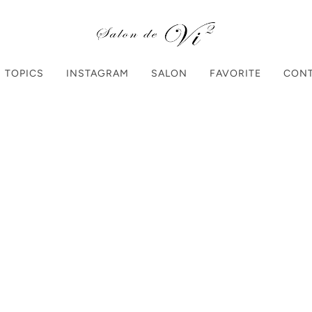
TOPICS
INSTAGRAM
SALON
FAVORITE
CON
Home
Products
【40
【404】to
¥1,550
（税込）
個数