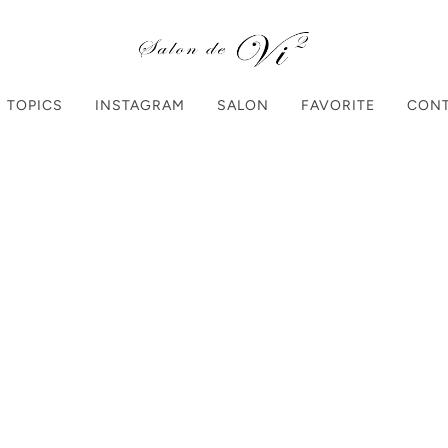
TOPICS
INSTAGRAM
SALON
FAVORITE
CON
Home
Products
【41
【419】rad
¥1,550
（税込）
個数