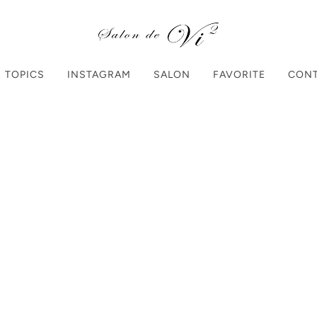
TOPICS
INSTAGRAM
SALON
FAVORITE
CON
Home
Products
【02
【02】cin
¥1,550
（税込）
個数