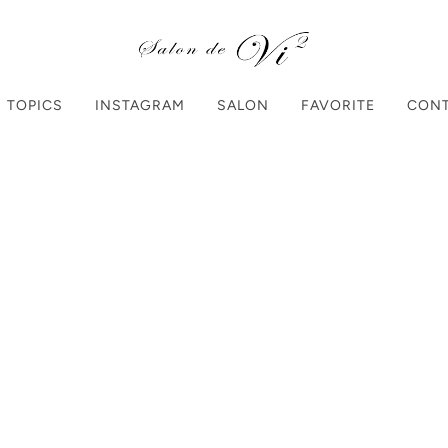
TOPICS
INSTAGRAM
SALON
FAVORITE
CON
Home
Products
【60
【605】ti
¥1,550
（税込）
個数