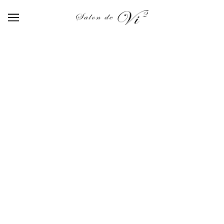
【505】smoke blue