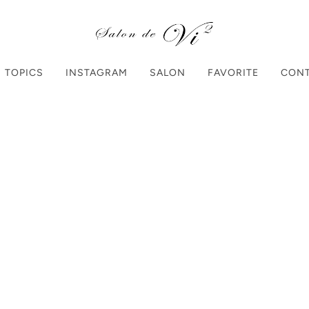
TOPICS
INSTAGRAM
SALON
FAVORITE
CON
Home
Collections
R
【101】mil
¥1,550
（税込）
個数