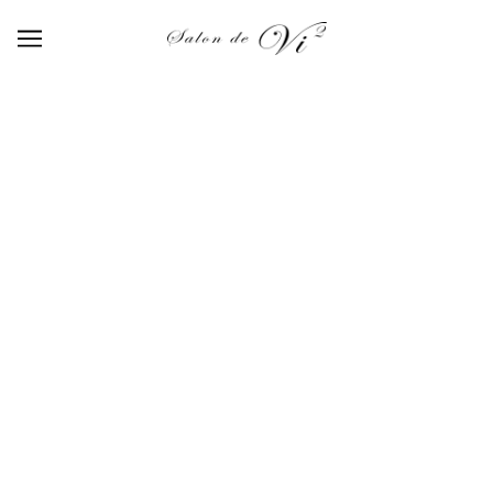
【BR-004】 art brush