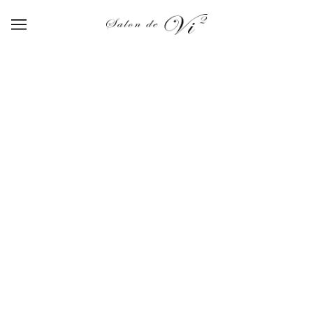
【02】cinnamon gold